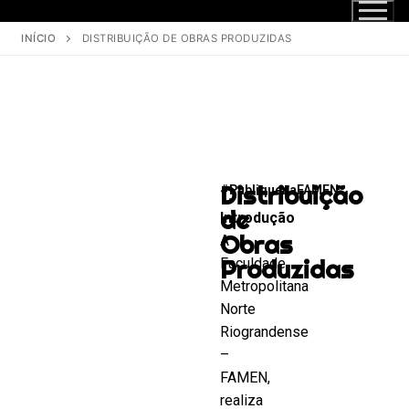
INÍCIO
DISTRIBUIÇÃO DE OBRAS PRODUZIDAS
Distribuição
#PubliquenaFAMEN
1.
de
Introdução
Obras
A
Produzidas
Faculdade
Metropolitana
Norte
Riograndense
–
FAMEN,
realiza