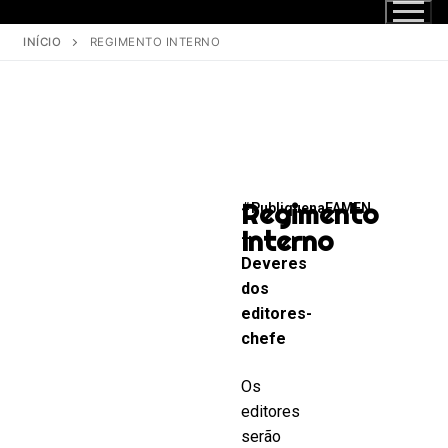
INÍCIO
REGIMENTO INTERNO
Regimento
#PubliquenaFAMEN
1
Interno
–
Deveres
dos
editores-
chefe
Os
editores
serão