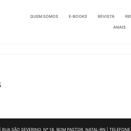
QUEM SOMOS
E-BOOKS
REVISTA
RE
ANAIS
s
 RUA SÃO SEVERINO, Nº 18, BOM PASTOR, NATAL-RN | TELEFONE