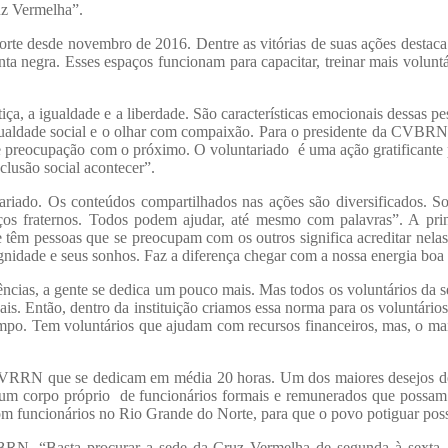
ruz Vermelha”.
rte desde novembro de 2016. Dentre as vitórias de suas ações destaca 
ta negra. Esses espaços funcionam para capacitar, treinar mais voluntár
a, a igualdade e a liberdade. São características emocionais dessas pe
ualdade social e o olhar com compaixão. Para o presidente da CVBRN, “
de preocupação com o próximo. O voluntariado é uma ação gratificante 
clusão social acontecer”.
ado. Os conteúdos compartilhados nas ações são diversificados. Sobr
ços fraternos. Todos podem ajudar, até mesmo com palavras”. A pri
 têm pessoas que se preocupam com os outros significa acreditar nelas
idade e seus sonhos. Faz a diferença chegar com a nossa energia boa 
ncias, a gente se dedica um pouco mais. Mas todos os voluntários da 
is. Então, dentro da instituição criamos essa norma para os voluntários
mpo. Tem voluntários que ajudam com recursos financeiros, mas, o mai
 CVRRN que se dedicam em média 20 horas. Um dos maiores desejos de
 um corpo próprio de funcionários formais e remunerados que possam 
 com funcionários no Rio Grande do Norte, para que o povo potiguar pos
RN. “Basta procurar a sede da Cruz Vermelha de segunda à sexta, d