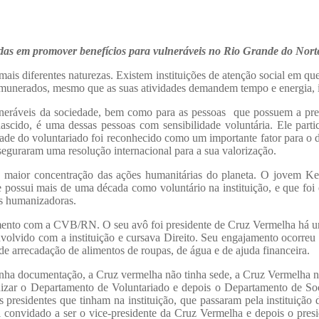
das em promover benefícios para vulneráveis no Rio Grande do Nort
mais diferentes naturezas. Existem instituições de atenção social em q
munerados, mesmo que as suas atividades demandem tempo e energia, i
ulneráveis da sociedade, bem como para as pessoas que possuem a pr
scido, é uma dessas pessoas com sensibilidade voluntária. Ele par
ade do voluntariado foi reconhecido como um importante fator para o
uraram uma resolução internacional para a sua valorização.
 maior concentração das ações humanitárias do planeta. O jovem Kel
 possui mais de uma década como voluntário na instituição, e que foi 
es humanizadoras.
nto com a CVB/RN. O seu avô foi presidente de Cruz Vermelha há uns 
volvido com a instituição e cursava Direito. Seu engajamento ocorreu
arrecadação de alimentos de roupas, de água e de ajuda financeira.
nha documentação, a Cruz vermelha não tinha sede, a Cruz Vermelha n
nizar o Departamento de Voluntariado e depois o Departamento de So
os presidentes que tinham na instituição, que passaram pela instituição
i convidado a ser o vice-presidente da Cruz Vermelha e depois o pres