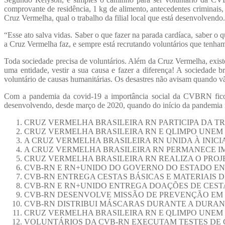
comprovante de residência, 1 kg de alimento, antecedentes criminais, u
Cruz Vermelha, qual o trabalho da filial local que está desenvolvendo
“Esse ato salva vidas. Saber o que fazer na parada cardíaca, saber o 
a Cruz Vermelha faz, e sempre está recrutando voluntários que tenham
Toda sociedade precisa de voluntários. Além da Cruz Vermelha, existe
uma entidade, vestir a sua causa e fazer a diferença! A sociedade b
voluntário de causas humanitárias. Os desastres não avisam quando v
Com a pandemia da covid-19 a importância social da CVBRN ficou 
desenvolvendo, desde março de 2020, quando do início da pandemia no 
CRUZ VERMELHA BRASILEIRA RN PARTICIPA DA T
CRUZ VERMELHA BRASILEIRA RN E QLIMPO UNEM
A CRUZ VERMELHA BRASILEIRA RN UNIDA À INICI
A CRUZ VERMELHA BRASILEIRA RN PERMANECE I
CRUZ VERMELHA BRASILEIRA RN REALIZA O PROJ
CVB-RN E RN+UNIDO DO GOVERNO DO ESTADO EN
CVB-RN ENTREGA CESTAS BÁSICAS E MATERIAIS D
CVB-RN E RN+UNIDO ENTREGA DOAÇÕES DE CEST
CVB-RN DESENVOLVE MISSÃO DE PREVENÇÃO EM
CVB-RN DISTRIBUI MÁSCARAS DURANTE A DURA
CRUZ VERMELHA BRASILEIRA RN E QLIMPO UNEM 
VOLUNTÁRIOS DA CVB-RN EXECUTAM TESTES DE COV