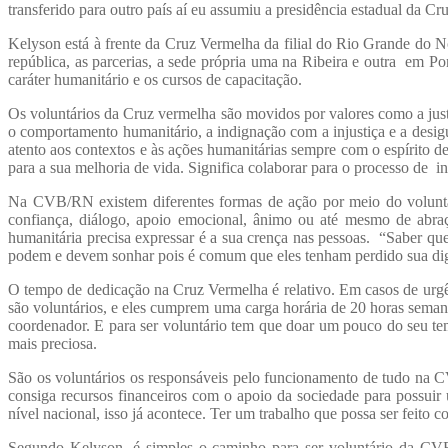
transferido para outro país aí eu assumiu a presidência estadual da C
Kelyson está à frente da Cruz Vermelha da filial do Rio Grande do No
república, as parcerias, a sede própria uma na Ribeira e outra em Pon
caráter humanitário e os cursos de capacitação.
Os voluntários da Cruz vermelha são movidos por valores como a justiç
o comportamento humanitário, a indignação com a injustiça e a desig
atento aos contextos e às ações humanitárias sempre com o espírito 
para a sua melhoria de vida. Significa colaborar para o processo de in
Na CVB/RN existem diferentes formas de ação por meio do voluntari
confiança, diálogo, apoio emocional, ânimo ou até mesmo de abra
humanitária precisa expressar é a sua crença nas pessoas. “Saber que
podem e devem sonhar pois é comum que eles tenham perdido sua dign
O tempo de dedicação na Cruz Vermelha é relativo. Em casos de urgê
são voluntários, e eles cumprem uma carga horária de 20 horas semana
coordenador. E para ser voluntário tem que doar um pouco do seu te
mais preciosa.
São os voluntários os responsáveis pelo funcionamento de tudo na
consiga recursos financeiros com o apoio da sociedade para possuir
nível nacional, isso já acontece. Ter um trabalho que possa ser feito
Segundo Kelyson, é simples o caminho para ser voluntário da CVB