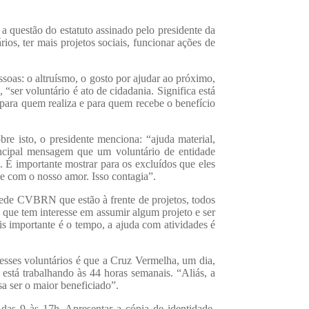
a questão do estatuto assinado pelo presidente da
ios, ter mais projetos sociais, funcionar ações de
ssoas: o altruísmo, o gosto por ajudar ao próximo,
ser voluntário é ato de cidadania. Significa está
para quem realiza e para quem recebe o benefício
e isto, o presidente menciona: “ajuda material,
ncipal mensagem que um voluntário de entidade
. É importante mostrar para os excluídos que eles
e com o nosso amor. Isso contagia”.
sede CVBRN que estão à frente de projetos, todos
 que tem interesse em assumir algum projeto e ser
s importante é o tempo, a ajuda com atividades é
sses voluntários é que a Cruz Vermelha, um dia,
está trabalhando às 44 horas semanais. “Aliás, a
sa ser o maior beneficiado”.
as 9 às 17h. Apresentar a cópia de identidade,