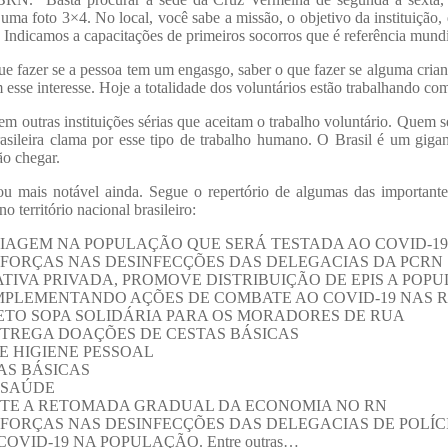
ma foto 3×4. No local, você sabe a missão, o objetivo da instituição, q
. Indicamos a capacitações de primeiros socorros que é referência mundi
que fazer se a pessoa tem um engasgo, saber o que fazer se alguma cria
 esse interesse. Hoje a totalidade dos voluntários estão trabalhando 
m outras instituições sérias que aceitam o trabalho voluntário. Quem s
rasileira clama por esse tipo de trabalho humano. O Brasil é um gigan
ão chegar.
mais notável ainda. Segue o repertório de algumas das importantes
território nacional brasileiro:
RIAGEM NA POPULAÇÃO QUE SERÁ TESTADA AO COVID-19
 FORÇAS NAS DESINFECÇÕES DAS DELEGACIAS DA PCRN
ATIVA PRIVADA, PROMOVE DISTRIBUIÇÃO DE EPIS A POP
MPLEMENTANDO AÇÕES DE COMBATE AO COVID-19 NAS 
ETO SOPA SOLIDÁRIA PARA OS MORADORES DE RUA
TREGA DOAÇÕES DE CESTAS BÁSICAS
E HIGIENE PESSOAL
AS BÁSICAS
 SAÚDE
NTE A RETOMADA GRADUAL DA ECONOMIA NO RN
FORÇAS NAS DESINFECÇÕES DAS DELEGACIAS DE POLÍCI
ID-19 NA POPULAÇÃO. Entre outras…