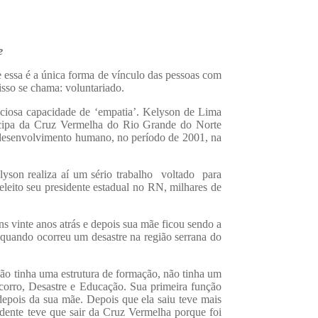
e
ue essa é a única forma de vínculo das pessoas com
sso se chama: voluntariado.
eciosa capacidade de ‘empatia’. Kelyson de Lima
ticipa da Cruz Vermelha do Rio Grande do Norte
 desenvolvimento humano, no período de 2001, na
yson realiza aí um sério trabalho voltado para
eleito seu presidente estadual no RN, milhares de
vinte anos atrás e depois sua mãe ficou sendo a
 quando ocorreu um desastre na região serrana do
ão tinha uma estrutura de formação, não tinha um
corro, Desastre e Educação. Sua primeira função
 depois da sua mãe. Depois que ela saiu teve mais
idente teve que sair da Cruz Vermelha porque foi