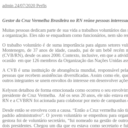
admin
24/07/2020
Perfis
Gestor da Cruz Vermelha Brasileira no RN reúne pessoas interessa
Muitas pessoas dedicam parte de sua vida a trabalhos voluntários das 
a organização. Eles não se enquadram como funcionários, nem são re
O trabalho voluntário é de suma importância para alguns setores v
Montenegro, de 37 anos de idade, casado, pai de um bebê recém na
(CVB/RN), desde os anos 2000. Contexto, inclusive, em que a ativid
ocasião em que 126 membros da Organização das Nações Unidas asseg
A CVB é uma instituição de abrangência mundial, responsável pela
pessoas que recebem assistências diversificadas. Assim como ele, que
outros integrantes se unem envoltos do interesse em desenvolver açõ
Kelyson detalhou de forma emocionada como ocorreu o seu envolvime
presidente de Cruz Vermelha. Até os seus 20 anos, ele não estava en
RN e a CVBRN foi acionada para colaborar por meio de campanhas de 
Desde então se envolveu com a causa. “Então a Cruz vermelha não ti
padrão administrativo”. O jovem voluntário se empenhou para orga
gestora foi de voluntário secretário, “fui nomeado na gestão de outr
dois presidentes. Chegou um dia que eu estava como secretario e fu