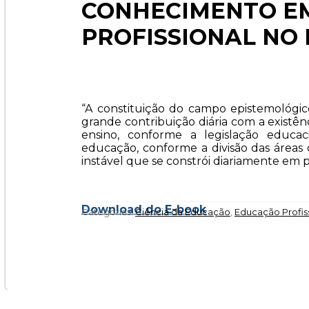
CONHECIMENTO E
PROFISSIONAL NO 
“A constituição do campo epistemológi
grande contribuição diária com a exist
ensino, conforme a legislação educac
educação, conforme a divisão das áreas 
instável que se constrói diariamente em p
Download do E-book
Categorias:
Ciência da Educação
,
Educação Profis