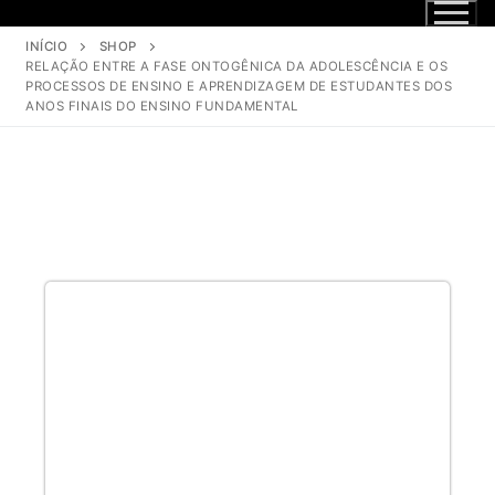
INÍCIO
SHOP
RELAÇÃO ENTRE A FASE ONTOGÊNICA DA ADOLESCÊNCIA E OS
PROCESSOS DE ENSINO E APRENDIZAGEM DE ESTUDANTES DOS
ANOS FINAIS DO ENSINO FUNDAMENTAL