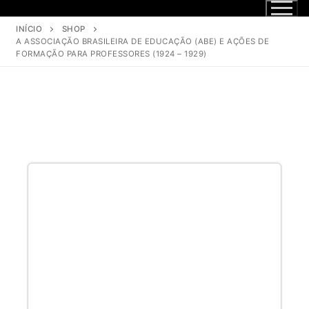
INÍCIO
SHOP
A ASSOCIAÇÃO BRASILEIRA DE EDUCAÇÃO (ABE) E AÇÕES DE
FORMAÇÃO PARA PROFESSORES (1924 – 1929)